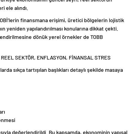
i ele alındı.
’lerin finansmana erişimi, üretici bölgelerin lojistik
rının yeniden yapılandırılması konularına dikkat çekti.
çlendirilmesine dönük yerel örnekler de TOBB
REEL SEKTÖR, ENFLASYON, FİNANSAL STRES
rda sıkça tartışılan başlıkları detaylı şekilde masaya
arı
lenmesi
kısıyla değerlendirildi. Bu kapsamda, ekonominin yapısal