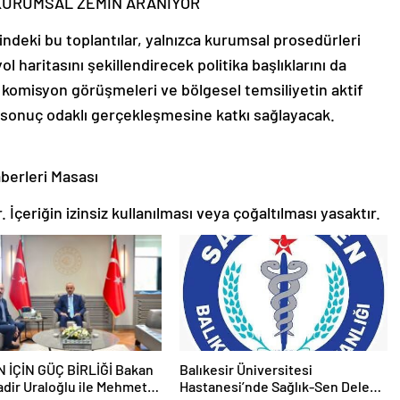
KURUMSAL ZEMİN ARANIYOR
ğindeki bu toplantılar, yalnızca kurumsal prosedürleri
l haritasını şekillendirecek politika başlıklarını da
, komisyon görüşmeleri ve bölgesel temsiliyetin aktif
e sonuç odaklı gerçekleşmesine katkı sağlayacak.
erleri Masası
 İçeriğin izinsiz kullanılması veya çoğaltılması yasaktır.
ÇİN GÜÇ BİRLİĞİ Bakan
Balıkesir Üniversitesi
dir Uraloğlu ile Mehmet
Hastanesi’nde Sağlık-Sen Delege