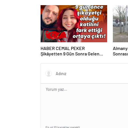
CEMAL PEKER
Muş’tan
Ortak M
HABER CEMAL PEKER
Almanya
Şikâyetten 9 Gün Sonra Gelen
Sonras
Cinayet! Genç Kadın Koruma
Kaldı Haber Gazeteci Yazar Sevgi
Kararına Rağmen Hayatını
Yıldız
Kaybetti İSTANBUL – Sadakat
Haber Medya
En az 10 karakter gerekli