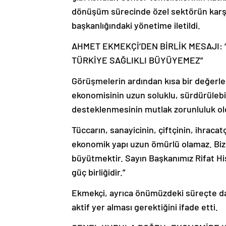
dönüşüm sürecinde özel sektörün karşıla
başkanlığındaki yönetime iletildi.
AHMET EKMEKÇİ’DEN BİRLİK MESAJI:
TÜRKİYE SAĞLIKLI BÜYÜYEMEZ”
Görüşmelerin ardından kısa bir değer
ekonomisinin uzun soluklu, sürdürülebi
desteklenmesinin mutlak zorunluluk ol
Tüccarın, sanayicinin, çiftçinin, ihraca
ekonomik yapı uzun ömürlü olamaz. Bizi
büyütmektir. Sayın Başkanımız Rifat His
güç birliğidir.”
Ekmekçi, ayrıca önümüzdeki süreçte dah
aktif yer alması gerektiğini ifade etti.