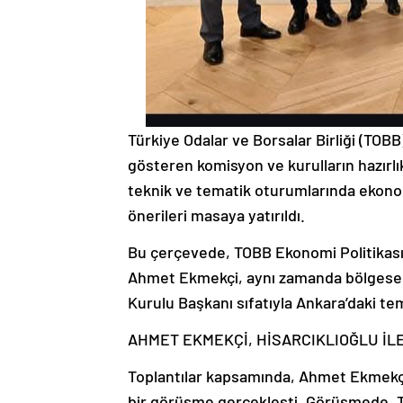
Türkiye Odalar ve Borsalar Birliği (TOBB
gösteren komisyon ve kurulların hazırlık
teknik ve tematik oturumlarında ekonomi
önerileri masaya yatırıldı.
Bu çerçevede, TOBB Ekonomi Politikası
Ahmet Ekmekçi, aynı zamanda bölgesel
Kurulu Başkanı sıfatıyla Ankara’daki te
AHMET EKMEKÇİ, HİSARCIKLIOĞLU İL
Toplantılar kapsamında, Ahmet Ekmekçi i
bir görüşme gerçekleşti. Görüşmede, T