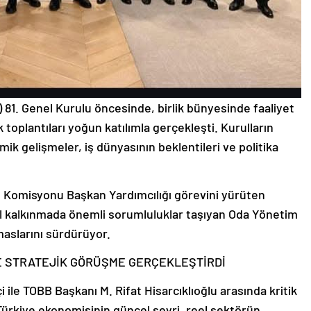
) 81. Genel Kurulu öncesinde, birlik bünyesinde faaliyet
 toplantıları yoğun katılımla gerçekleşti. Kurulların
k gelişmeler, iş dünyasının beklentileri ve politika
 Komisyonu Başkan Yardımcılığı görevini yürüten
 kalkınmada önemli sorumluluklar taşıyan Oda Yönetim
maslarını sürdürüyor.
E STRATEJİK GÖRÜŞME GERÇEKLEŞTİRDİ
le TOBB Başkanı M. Rifat Hisarcıklıoğlu arasında kritik
ürkiye ekonomisinin güncel seyri, reel sektörün