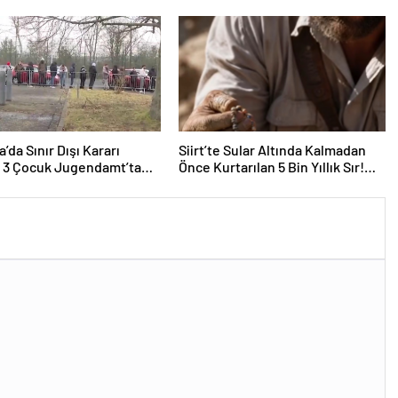
 Türkiye Yüzyılı Vizyonuna
Seçimleri Tamamlandı: Değişim
esaj
Mesajı Verildi
’da Sınır Dışı Kararı
Siirt’te Sular Altında Kalmadan
ı 3 Çocuk Jugendamt’ta
Önce Kurtarılan 5 Bin Yıllık Sır!
Dünyanın En Eski Oyun Takımı ve
Çocuk Mezarları Tarihe Işık Tuttu