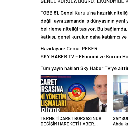
GENEL KURULA DOĞRU: EKONOMİDE 
TOBB 81. Genel Kurulu’na hazırlık niteli
değil, aynı zamanda iş dünyasının yeni yo
belirleme niteliği taşıyor. Bu bağlamda
katkısı, genel kurulun daha katılımcı v
Hazırlayan: Cemal PEKER
SKY HABER TV – Ekonomi ve Kurum Hab
Tüm yayın hakları Sky Haber TV’ye aittir.
TERME TİCARET BORSASI’NDA
SAMSUN İ
DEĞİŞİM HAREKETİ HABER
Abdulka