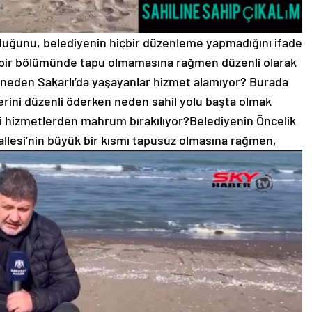
duğunu, belediyenin hiçbir düzenleme yapmadığını ifade
ük bir bölümünde tapu olmamasına rağmen düzenli olarak
, neden Sakarlı’da yaşayanlar hizmet alamıyor? Burada
erini düzenli öderken neden sahil yolu başta olmak
i hizmetlerden mahrum bırakılıyor?Belediyenin Öncelik
allesi’nin büyük bir kısmı tapusuz olmasına rağmen,