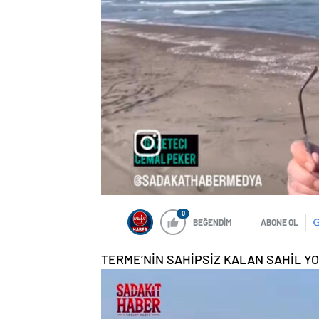
0
BEĞENDİM
ABONE OL
TERME’NİN SAHİPSİZ KALAN SAHİL Y