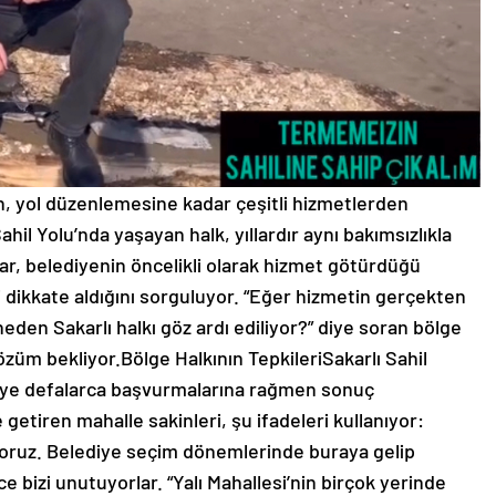
n, yol düzenlemesine kadar çeşitli hizmetlerden
ahil Yolu’nda yaşayan halk, yıllardır aynı bakımsızlıkla
r, belediyenin öncelikli olarak hizmet götürdüğü
mi dikkate aldığını sorguluyor. “Eğer hizmetin gerçekten
 neden Sakarlı halkı göz ardı ediliyor?” diye soran bölge
çözüm bekliyor.Bölge Halkının TepkileriSakarlı Sahil
eye defalarca başvurmalarına rağmen sonuç
e getiren mahalle sakinleri, şu ifadeleri kullanıyor:
oruz. Belediye seçim dönemlerinde buraya gelip
 bizi unutuyorlar. “Yalı Mahallesi’nin birçok yerinde