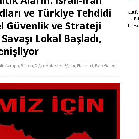
tik Alarm: İsrail-İran
dları ve Türkiye Tehdidi
Lütfe
→ Bi
 Güvenlik ve Strateji
bileş
 Savaşı Lokal Başladı,
enişliyor
Avrupa
,
Bülten
,
Diğer Haberler
,
Eğitim
,
Ekonomi
,
Foto Galeri
,