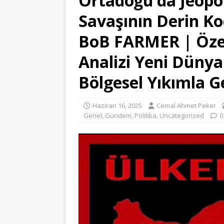
Ortadoğu’da Jeopoli
Savaşının Derin Ko
BoB FARMER | Özel
Analizi Yeni Dünya
Bölgesel Yıkımla G
Haziran 16, 2025
Cemal Ahmet Peker
Genel
,
Gündem
,
Politika
,
Uncategorized
0