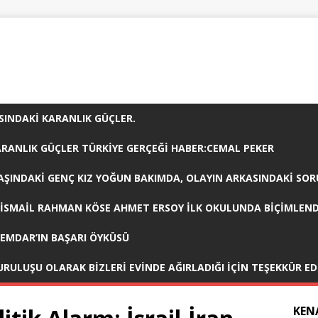
SINDAKİ KARANLIK GÜÇLER.
KARANLIK GÜÇLER TÜRKİYE GERÇEĞİ HABER:CEMAL PEKER
 YAŞINDAKİ GENÇ KIZ YOĞUN BAKIMDA, OLAYIN ARKASINDAKİ S
 İSMAİL RAHMAN KÖSE AHMET ERSOY İLK OKULUNDA BİÇİMLENDİ
LEMDAR’IN BAŞARI ÖYKÜSÜ
URULUŞU OLARAK BIZLERI EVINDE AĞIRLADIĞI İÇIN TEŞEKKÜR ED
KEN