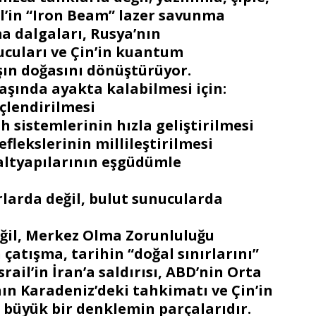
il’in “Iron Beam” lazer savunma
a dalgaları, Rusya’nın
ucuları ve Çin’in kuantum
şın doğasını dönüştürüyor.
aşında ayakta kalabilmesi için:
çlendirilmesi
h sistemlerinin hızla geliştirilmesi
eflekslerinin millileştirilmesi
 altyapılarının eşgüdümle
rlarda değil, bulut sunucularda
eğil, Merkez Olma Zorunluluğu
atışma, tarihin “doğal sınırlarını”
rail’in İran’a saldırısı, ABD’nin Orta
nın Karadeniz’deki tahkimatı ve Çin’in
i büyük bir denklemin parçalarıdır.