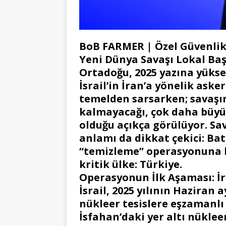
BoB FARMER | Özel Güvenlik 
Yeni Dünya Savaşı Lokal Baş
Ortadoğu, 2025 yazına yükse
İsrail’in İran’a yönelik ask
temelden sarsarken; savaşın 
kalmayacağı, çok daha büyük
olduğu açıkça görülüyor. Sa
anlamı da dikkat çekici: Batı
“temizleme” operasyonuna h
kritik ülke: Türkiye.
Operasyonun İlk Aşaması: İr
İsrail, 2025 yılının Haziran 
nükleer tesislere eşzamanlı 
İsfahan’daki yer altı nükle