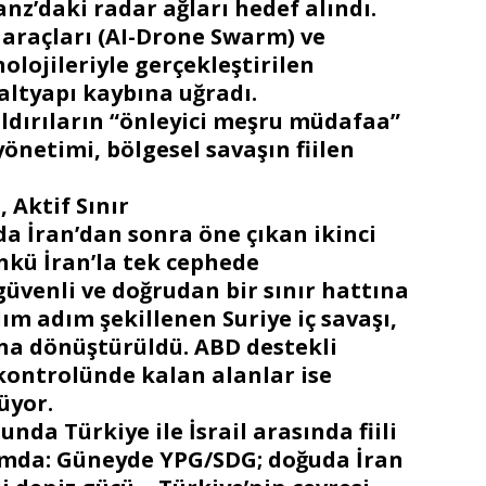
z’daki radar ağları hedef alındı.
 araçları (AI-Drone Swarm) ve
lojileriyle gerçekleştirilen
 altyapı kaybına uğradı.
aldırıların “önleyici meşru müdafaa”
önetimi, bölgesel savaşın fiilen
 Aktif Sınır
nda İran’dan sonra öne çıkan ikinci
ünkü İran’la tek cephede
 güvenli ve doğrudan bir sınır hattına
dım adım şekillenen Suriye iç savaşı,
ına dönüştürüldü. ABD destekli
kontrolünde kalan alanlar ise
üyor.
unda Türkiye ile İsrail arasında fiili
rumda: Güneyde YPG/SDG; doğuda İran