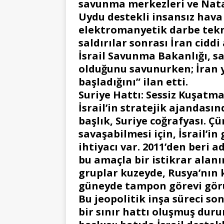
savunma merkezleri ve Natan
Uydu destekli insansız hava
elektromanyetik darbe tekno
saldırılar sonrası İran ciddi
İsrail Savunma Bakanlığı, s
olduğunu savunurken; İran y
başladığını” ilan etti.
Suriye Hattı: Sessiz Kuşatma,
İsrail’in stratejik ajandası
başlık, Suriye coğrafyası. Ç
savaşabilmesi için, İsrail’in
ihtiyacı var. 2011’den beri a
bu amaçla bir istikrar alan
gruplar kuzeyde, Rusya’nın 
güneyde tampon görevi gör
Bu jeopolitik inşa süreci son
bir sınır hattı oluşmuş du