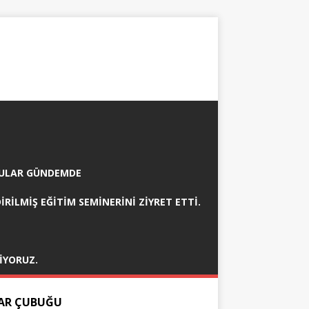
ORULAR GÜNDEMDE
RİLMİŞ EĞİTİM SEMİNERİNI ZİYRET ETTİ.
IYORUZ.
AR ÇUBUĞU