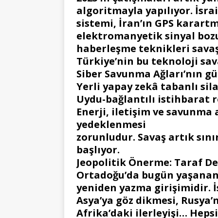
algoritmayla yapılıyor. İsra
sistemi, İran’ın GPS karartm
elektromanyetik sinyal boz
haberleşme teknikleri sava
Türkiye’nin bu teknoloji sav
Siber Savunma Ağları’nın gü
Yerli yapay zekâ tabanlı sila
Uydu-bağlantılı istihbarat r
Enerji, iletişim ve savunma
yedeklenmesi
zorunludur. Savaş artık sını
başlıyor.
Jeopolitik Önerme: Taraf D
Ortadoğu’da bugün yaşanan ç
yeniden yazma girişimidir. İs
Asya’ya göz dikmesi, Rusya’
Afrika’daki ilerleyişi… Heps