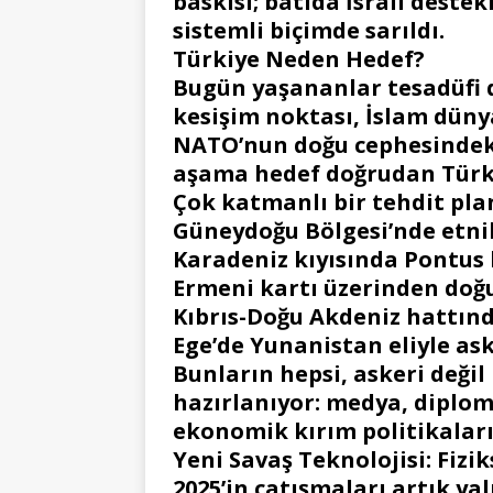
baskısı; batıda İsrail destek
sistemli biçimde sarıldı.
Türkiye Neden Hedef?
Bugün yaşananlar tesadüfi de
kesişim noktası, İslam düny
NATO’nun doğu cephesindeki 
aşama hedef doğrudan Türkiy
Çok katmanlı bir tehdit pla
Güneydoğu Bölgesi’nde etni
Karadeniz kıyısında Pontus
Ermeni kartı üzerinden doğu 
Kıbrıs-Doğu Akdeniz hattın
Ege’de Yunanistan eliyle as
Bunların hepsi, askeri değil
hazırlanıyor: medya, diploma
ekonomik kırım politikaları
Yeni Savaş Teknolojisi: Fizik
2025’in çatışmaları artık yal