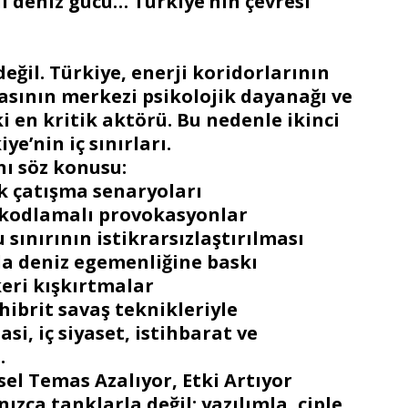
li deniz gücü… Türkiye’nin çevresi
ğil. Türkiye, enerji koridorlarının
asının merkezi psikolojik dayanağı ve
en kritik aktörü. Bu nedenle ikinci
e’nin iç sınırları.
nı söz konusu:
k çatışma senaryoları
 kodlamalı provokasyonlar
sınırının istikrarsızlaştırılması
da deniz egemenliğine baskı
keri kışkırtmalar
 hibrit savaş teknikleriyle
si, iç siyaset, istihbarat ve
.
sel Temas Azalıyor, Etki Artıyor
nızca tanklarla değil; yazılımla, çiple,