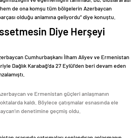
n hem de ona komşu tüm bölgelerin Azerbaycan
parçası olduğu anlamına geliyordu” diye konuştu.
issetmesin Diye Herşeyi
Azerbaycan Cumhurbaşkanı İlham Aliyev ve Ermenistan
ariyle Dağlık Karabağ’da 27 Eylül’den beri devam eden
mzalamıştı.
 Azerbaycan ve Ermenistan güçleri anlaşmanın
oktalarda kaldı. Böylece çatışmalar esnasında ele
rbaycan’ın denetimine geçmiş oldu.
nistan arasında çatışmaları sonlandıran anlaşmanın