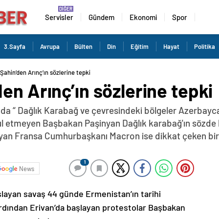
Servisler
Gündem
Ekonomi
Spor
3.Sayfa
Avrupa
Bülten
Din
Eğitim
Hayat
Politika
Şahin’den Arınç’ın sözlerine tepki
en Arınç’ın sözlerine tepki
da “ Dağlık Karabağ ve çevresindeki bölgeler Azerbayca
abul etmeyen Başbakan Paşinyan Dağlık karabağ'ın sözde 
yan Fransa Cumhurbaşkanı Macron ise dikkat çeken bir z
1
News
şlayan savaş 44 günde Ermenistan’ın tarihi
ardından Erivan’da başlayan protestolar Başbakan