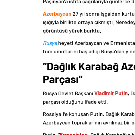
Paşinyan’a istifa çağrılarıyla günlerce 
Azerbaycan
27 yıl sonra işgalden kurtu
ışığıyla birlikte ortaya çıkmıştı. Nere
görüntüsü yürek burktu.
Rusya
heyeti Azerbaycan ve Ermenistan
tüm umutlarını başladığı Rusya’dan yine
“Dağlık Karabağ Az
Parçası”
Rusya Devlet Başkanı
Vladimir Putin
, D
parçası olduğunu ifade etti.
Rossiya 1’e konuşan Putin, Dağlık Karaba
Azerbaycan topraklarının ayrılmaz bir p
Putin, “
Ermenistan
, Dağlık Karabağ’ın 