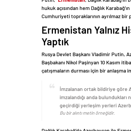
hukuk açısından hem Dağlık Karabağ’ı
Cumhuriyeti topraklarının ayrılmaz bir 
Ermenistan Yalnız H
Yaptık
Rusya Devlet Başkanı Vladimir Putin, 
Başbakanı Nikol Paşinyan 10 Kasım itib
çatışmaların durması için bir anlaşma i
İmzalanan ortak bildiriye göre
imzalandığı anda bulundukları n
geçirdiği yerleşim yerleri Aze
Bu bir alıntı metin örneğidir.
Dağlık Karabağ’da Azerbaycan ile Erme