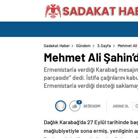
Sadakat Haber
Gündem
3.Sayfa
Mehmet Ali 
Mehmet Ali Şahin’d
Ermenistan'a verdiği Karabağ mesajın
parçasıdır” dedi. İstifa çağrılarını k
Ermenistan'a verdiği desteği saklama
0
BEĞENDİM
ABONE OL
Dağlık Karabağ’da 27 Eylül tarihinde ba
mağlubiyetiyle sona ermiş, yenilginin 