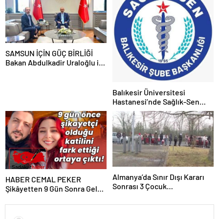
SAMSUN İÇİN GÜÇ BİRLİĞİ
Bakan Abdulkadir Uraloğlu ile
Mehmet Muş’tan Türkiye
Yüzyılı Vizyonuna Ortak Mesaj
Balıkesir Üniversitesi
Hastanesi’nde Sağlık-Sen
Delege Seçimleri
Tamamlandı: Değişim Mesajı
Verildi
Almanya’da Sınır Dışı Kararı
HABER CEMAL PEKER
Sonrası 3 Çocuk
Şikâyetten 9 Gün Sonra Gelen
Jugendamt’ta Kaldı Haber
Cinayet! Genç Kadın Koruma
Gazeteci Yazar Sevgi Yıldız
Kararına Rağmen Hayatını
Kaybetti İSTANBUL – Sadakat