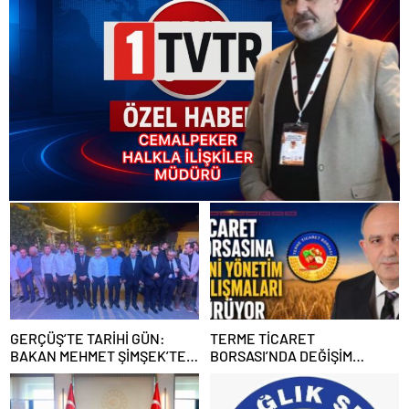
GERÇÜŞ’TE TARİHİ GÜN:
TERME TİCARET
BAKAN MEHMET ŞİMŞEK’TEN
BORSASI’NDA DEĞİŞİM
MEMLEKETİNE YAKIN İLGİ
HAREKETİ HABER CEMAL
PEKER