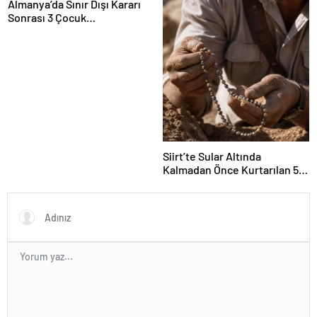
Almanya’da Sınır Dışı Kararı
Sonrası 3 Çocuk
Jugendamt’ta Kaldı Haber
Gazeteci Yazar Sevgi Yıldız
Siirt’te Sular Altında
Kalmadan Önce Kurtarılan 5
Bin Yıllık Sır! Dünyanın En
Eski Oyun Takımı ve Çocuk
Mezarları Tarihe Işık Tuttu