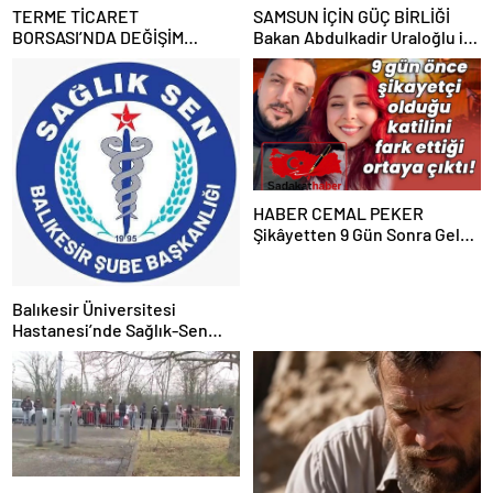
TERME TİCARET
SAMSUN İÇİN GÜÇ BİRLİĞİ
BORSASI’NDA DEĞİŞİM
Bakan Abdulkadir Uraloğlu ile
HAREKETİ HABER CEMAL
Mehmet Muş’tan Türkiye
PEKER
Yüzyılı Vizyonuna Ortak Mesaj
HABER CEMAL PEKER
Şikâyetten 9 Gün Sonra Gelen
Cinayet! Genç Kadın Koruma
Kararına Rağmen Hayatını
Kaybetti İSTANBUL – Sadakat
Balıkesir Üniversitesi
Haber Medya
Hastanesi’nde Sağlık-Sen
Delege Seçimleri
Tamamlandı: Değişim Mesajı
Verildi