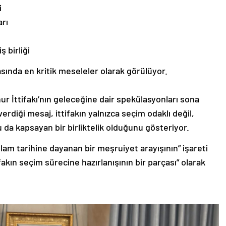
i
arı
 birliği
tasında en kritik meseleler olarak görülüyor.
 İttifakı’nın geleceğine dair spekülasyonları sona
verdiği mesaj, ittifakın yalnızca seçim odaklı değil,
u da kapsayan bir birliktelik olduğunu gösteriyor.
am tarihine dayanan bir meşruiyet arayışının” işareti
ifakın seçim sürecine hazırlanışının bir parçası” olarak