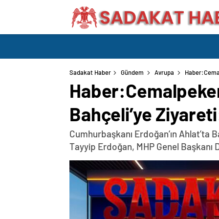
Sadakat Haber
Gündem
Avrupa
Haber:Cemalp
Haber:Cemalpeker
Bahçeli’ye Ziyareti
Cumhurbaşkanı Erdoğan’ın Ahlat’ta Ba
Tayyip Erdoğan, MHP Genel Başkanı Dev