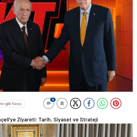
0
News
li’ye Ziyareti: Tarih, Siyaset ve Strateji