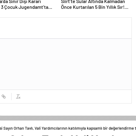
’da Sınır Dışı Kararı
Siirt’te Sular Altında Kalmadan
ı 3 Çocuk Jugendamt’ta
Önce Kurtarılan 5 Bin Yıllık Sır!
Dünyanın En Eski Oyun Takımı ve
Çocuk Mezarları Tarihe Işık Tuttu
i Sayın Orhan Tavlı, Vali Yardımcılarının katılımıyla kapsamlı bir değerlendirme t