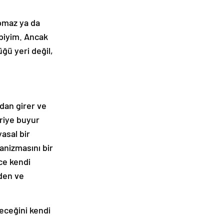
pmaz ya da
ibiyim. Ancak
ğü yeri değil,
ıdan girer ve
eriye buyur
yasal bir
anizmasını bir
ce kendi
den ve
leceğini kendi