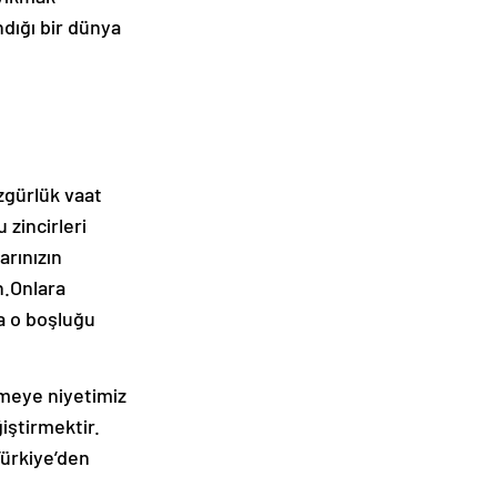
ndığı bir dünya
zgürlük vaat
 zincirleri
arınızın
n.Onlara
a o boşluğu
meye niyetimiz
iştirmektir.
Türkiye’den