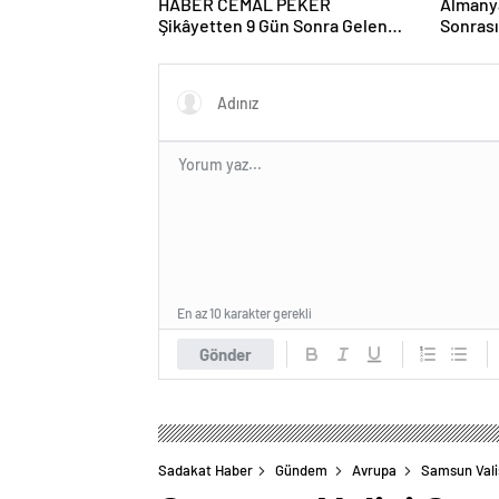
HABER CEMAL PEKER
Almanya
Şikâyetten 9 Gün Sonra Gelen
Sonras
Cinayet! Genç Kadın Koruma
Kaldı Haber Gazeteci Yazar Sevgi
Kararına Rağmen Hayatını
Yıldız
Kaybetti İSTANBUL – Sadakat
Haber Medya
En az 10 karakter gerekli
Gönder
Sadakat Haber
Gündem
Avrupa
Samsun Valis