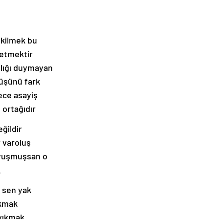
ekilmek bu
 etmektir
ğlığı duymayan
üşünü fark
ece asayiş
 ortağıdır
ğildir
r varoluş
uyuşmuşsan o
.
 sen yak
akmak
 yıkmak