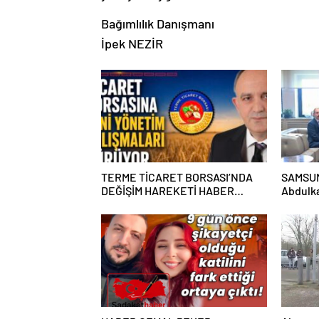
Bağımlılık Danışmanı
İpek NEZİR
TERME TİCARET BORSASI’NDA
SAMSUN İ
DEĞİŞİM HAREKETİ HABER
Abdulka
CEMAL PEKER
Muş’tan
Ortak M