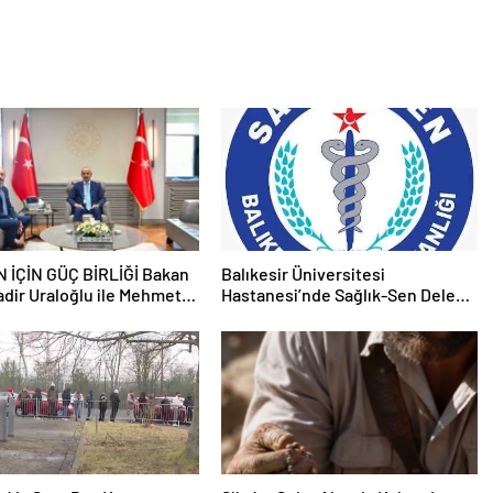
ÇİN GÜÇ BİRLİĞİ Bakan
Balıkesir Üniversitesi
dir Uraloğlu ile Mehmet
Hastanesi’nde Sağlık-Sen Delege
 Türkiye Yüzyılı Vizyonuna
Seçimleri Tamamlandı: Değişim
esaj
Mesajı Verildi