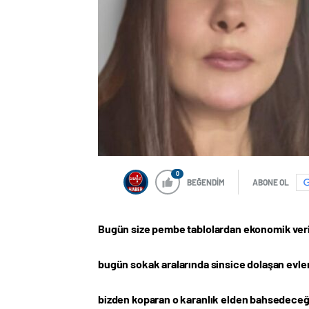
0
BEĞENDİM
ABONE OL
Bugün size pembe tablolardan ekonomik ver
bugün sokak aralarında sinsice dolaşan evleri
bizden koparan o karanlık elden bahsedece