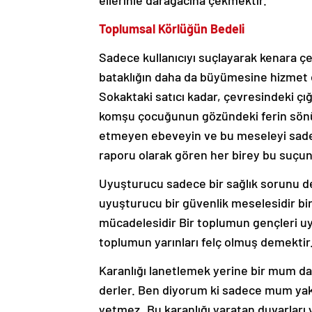
ellerinle darağacına çekmektir.
Toplumsal Körlüğün Bedeli
Sadece kullanıcıyı suçlayarak kenara ç
bataklığın daha da büyümesine hizmet
Sokaktaki satıcı kadar, çevresindeki çı
komşu çocuğunun gözündeki ferin sön
etmeyen ebeveyin ve bu meseleyi sad
raporu olarak gören her birey bu suçun
Uyuşturucu sadece bir sağlık sorunu de
uyuşturucu bir güvenlik meselesidir bi
mücadelesidir Bir toplumun gençleri 
toplumun yarınları felç olmuş demektir
Karanlığı lanetlemek yerine bir mum da
derler. Ben diyorum ki sadece mum y
yetmez..Bu karanlığı yaratan duvarları