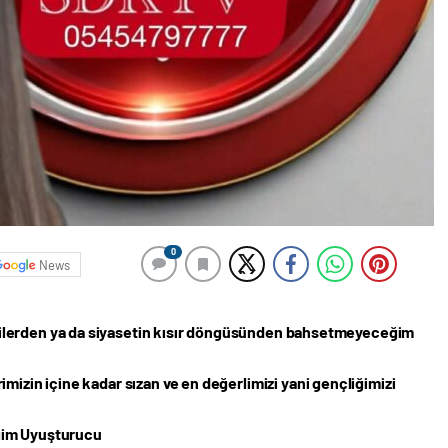
0
News
ilerden ya da siyasetin kısır döngüsünden bahsetmeyeceğim
mizin içine kadar sızan ve en değerlimizi yani gençliğimizi
ğim Uyuşturucu