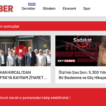
Servisler
Gündem
Ekonomi
Spor
in sonuçlar
HAN KIRCALI’DAN
Ötzi’nin Son Sırrı: 5.300 Yıll
FRA’YA BAYRAM ZİYARETİ:
Bir Beslenme ve Göç Hikaye
NÜLLERİ FETHEDEN
A Cemal PEKER ,Özel
ber
üncel olarak e-postanızdan takip edebilirsiniz !