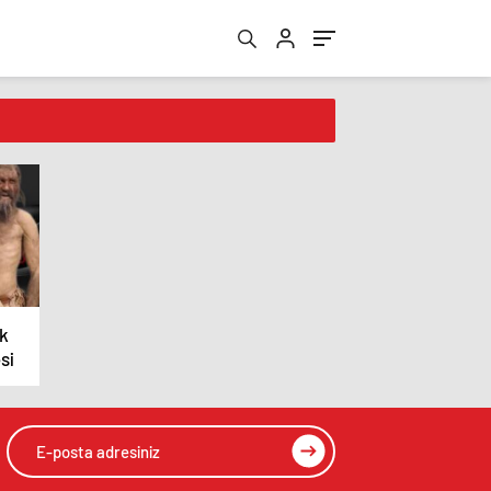
ık
si