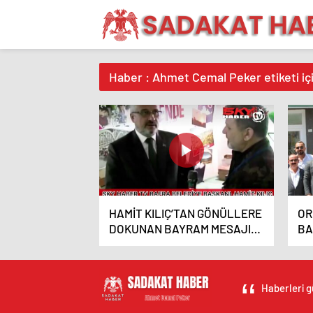
Haber : Ahmet Cemal Peker etiketi iç
HAMİT KILIÇ’TAN GÖNÜLLERE
OR
DOKUNAN BAYRAM MESAJI:
BA
BAFRA’DA BİRLİK RUHU
GÖ
YÜKSELDİ Cemal PEKER ,Özel
BULUŞM
Haber
Ha
Haberleri g