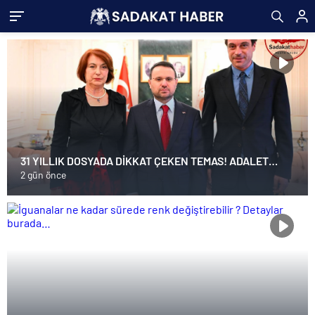
31 YILLIK DOSYADA DİKKAT ÇEKEN TEMAS! ADALET
BAKANI AKIN GÜRLEK UĞUR MUMCU’NUN AİLESİNİ
2 gün önce
KABUL ETTİ