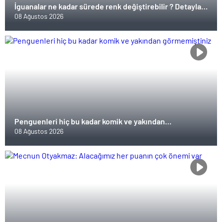
İguanalar ne kadar sürede renk değiştirebilir ? Detaylar
burada…
08 Ağustos 2026
Penguenleri hiç bu kadar komik ve yakından
görmemiştiniz
08 Ağustos 2026